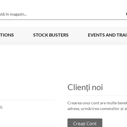
TIONS
STOCK BUSTERS
EVENTS AND TRA
Clienți noi
Crearea unui cont are multe benef
l.
adrese, urmărirea comenzilor și al
Creați Cont