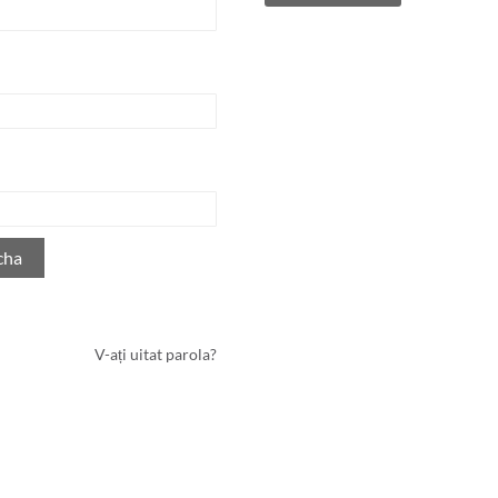
cha
V-ați uitat parola?