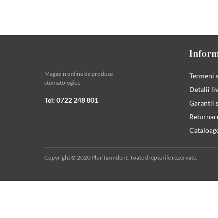
Inform
Magazin online de produse
Termeni s
stomatologice
Detalii li
Tel: 0722 248 801
Garantii s
Returnar
Cataloag
Copyright © 2020 Plurifarmdent. Toate drepturile rezervate.