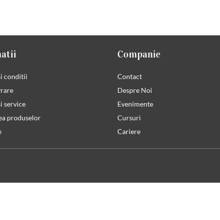
atii
Companie
i conditii
Contact
vrare
Despre Noi
i service
Evenimente
ea produselor
Cursuri
e
Cariere