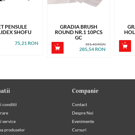
ET PENSULE
GRADIA BRUSH
GR
LIDEX SHOFU
ROUND NR.1 10PCS
HOL
GC
75,21 RON
351,43 RON
285,54 RON
atii
Companie
i conditii
Contact
vrare
Despre Noi
i service
Evenimente
ea produselor
Cursuri