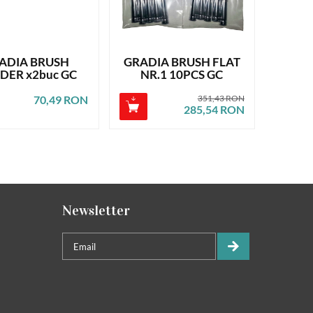
ADIA BRUSH
GRADIA BRUSH FLAT
DER x2buc GC
NR.1 10PCS GC
70,49 RON
351,43 RON
285,54 RON
Newsletter