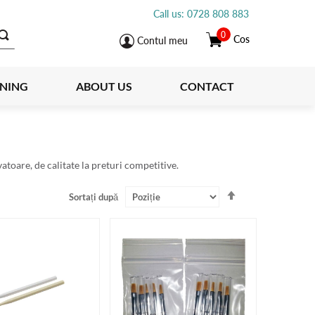
Call us: 0728 808 883
0
Cos
Contul meu
INING
ABOUT US
CONTACT
toare, de calitate la preturi competitive.
Setați
Sortați după
descendent