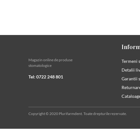
Inform
Magazin online de produse
Termeni s
stomatologice
Detalii li
Tel: 0722 248 801
Garantii s
Returnar
Cataloag
Copyright © 2020 Plurifarmdent. Toate drepturile rezervate.