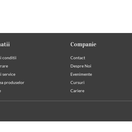
atii
Companie
i conditii
Contact
vrare
Despre Noi
i service
Evenimente
ea produselor
Cursuri
e
Cariere