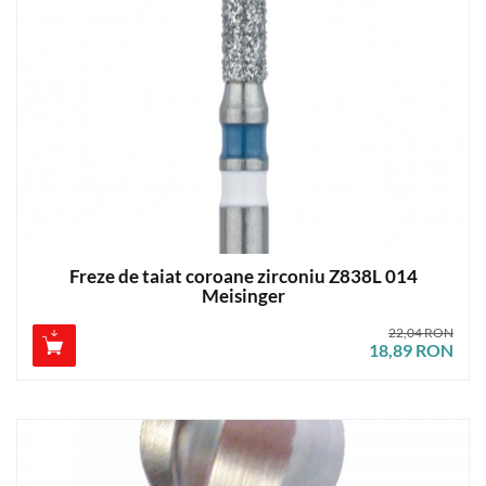
Freze de taiat coroane zirconiu Z838L 014
Meisinger
22,04 RON
18,89 RON