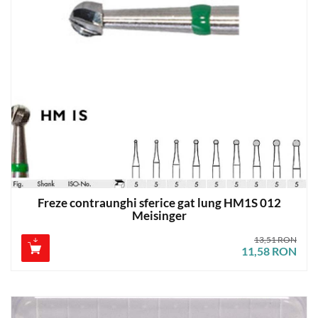
Freze contraunghi sferice gat lung HM1S 012
Meisinger
13,51 RON
11,58 RON