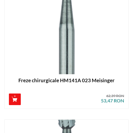
Freze chirurgicale HM141A 023 Meisinger
62,39 RON
53,47 RON