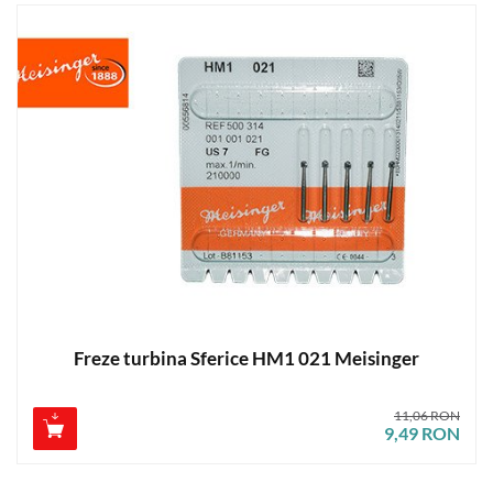
Freze turbina Sferice HM1 021 Meisinger
11,06 RON
9,49 RON