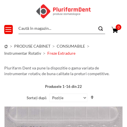
0
PRODUSE CABINET
CONSUMABILE
Instrumentar Rotativ
Freze Extradure
Plurifarm Dent va pune la dispozitie o gama variata de
instrumentar rotativ, de buna calitate la preturi competitive.
Produsele
1
-
16
din
22
Setați
Sortați după
descendent