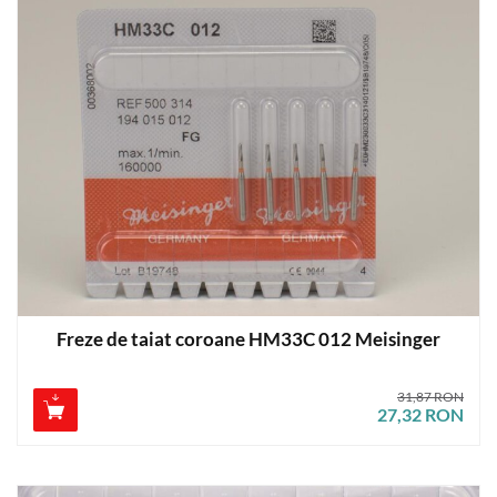
Freze de taiat coroane HM33C 012 Meisinger
31,87 RON
27,32 RON