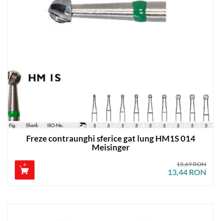
Freze contraunghi sferice gat lung HM1S 014
Meisinger
15,69 RON
13,44 RON