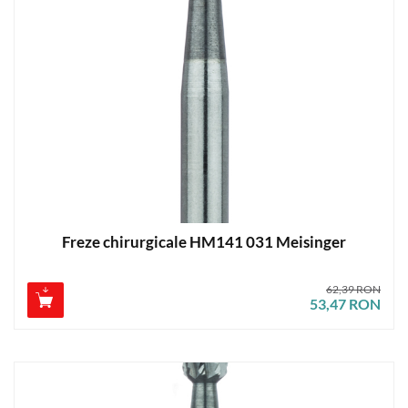
Freze chirurgicale HM141 031 Meisinger
62,39 RON
53,47 RON