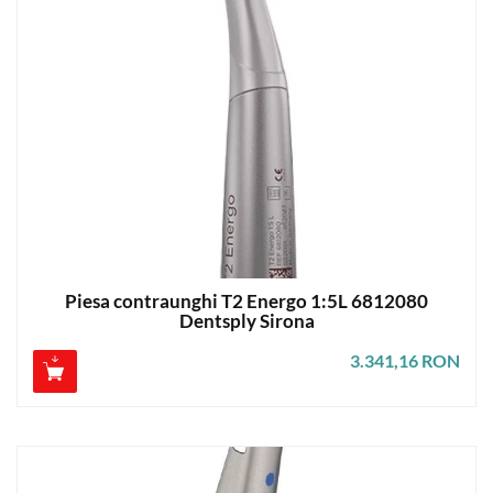
Piesa contraunghi T2 Energo 1:5L 6812080
Dentsply Sirona
3.341,16 RON