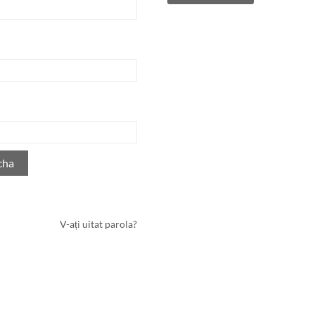
cha
V-ați uitat parola?