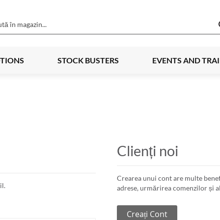
TIONS
STOCK BUSTERS
EVENTS AND TRA
Clienți noi
Crearea unui cont are multe benef
l.
adrese, urmărirea comenzilor și al
Creați Cont