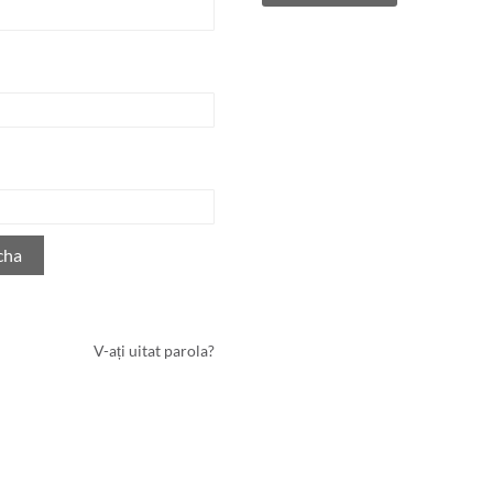
cha
V-ați uitat parola?