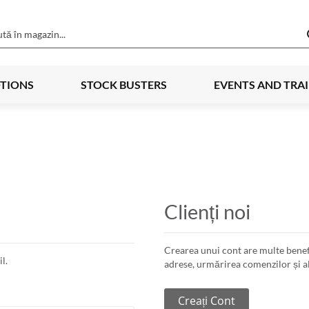
TIONS
STOCK BUSTERS
EVENTS AND TRA
Clienți noi
Crearea unui cont are multe benef
l.
adrese, urmărirea comenzilor și al
Creați Cont