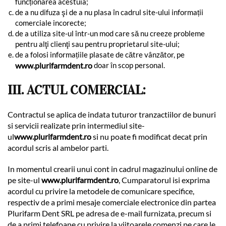
funcționarea acestuia;
de a nu difuza şi de a nu plasa în cadrul site-ului informații
comerciale incorecte;
de a utiliza site-ul într-un mod care să nu creeze probleme
pentru alţi clienţi sau pentru proprietarul site-ului;
de a folosi informațiile plasate de către vânzător, pe
www.plurifarmdent.ro
doar în scop personal.
III. ACTUL COMERCIAL:
Contractul se aplica de indata tuturor tranzactiilor de bunuri
si servicii realizate prin intermediul site-
ul
www.plurifarmdent.ro
si nu poate fi modificat decat prin
acordul scris al ambelor parti.
In momentul crearii unui cont in cadrul magazinului online de
pe site-ul
www.plurifarmdent.ro
, Cumparatorul isi exprima
acordul cu privire la metodele de comunicare specifice,
respectiv de a primi mesaje comerciale electronice din partea
Plurifarm Dent SRL pe adresa de e-mail furnizata, precum si
de a primi telefoane cu privire la viitoarele comenzi pe care le