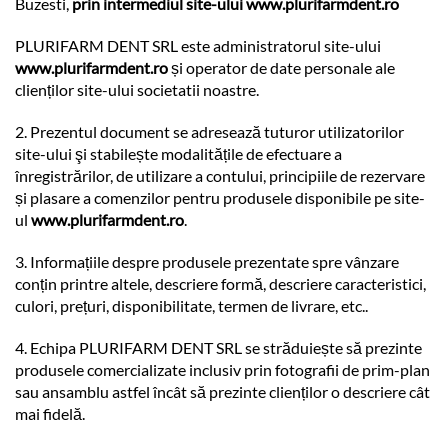
Buzesti,
prin intermediul site-ului
www.plurifarmdent.ro
PLURIFARM DENT SRL este administratorul site-ului
www.plurifarmdent.ro
și operator de date personale ale
clienților site-ului societatii noastre.
2. Prezentul document se adresează tuturor utilizatorilor
site-ului şi stabilește modalitățile de efectuare a
înregistrărilor, de utilizare a contului, principiile de rezervare
și plasare a comenzilor pentru produsele disponibile pe site-
ul
www.plurifarmdent.ro
.
3. Informațiile despre produsele prezentate spre vânzare
conțin printre altele, descriere formă, descriere caracteristici,
culori, prețuri, disponibilitate, termen de livrare, etc..
4. Echipa PLURIFARM DENT SRL se străduiește să prezinte
produsele comercializate inclusiv prin fotografii de prim-plan
sau ansamblu astfel încât să prezinte clienților o descriere cât
mai fidelă.