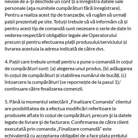
nevoie de a-şi deschide un cont și a înregistra datele sale
personale (aşa numitele cumpărături fără înregistrare).
Pentru a realiza acest tip de tranzacție, vă rugăm să urmați
pașii prezentați pe site. Totuși trebuie să vă informăm că și
pentru acest tip de comandă sunt necesare o serie de date în
vederea respectării obligaților legale ale Operatorului
precum și pentru efectuarea plații produsului/serviciului și
livrarea acestuia la adresa indicată de către dvs.
4. Pașii care trebuie urmați pentru a pune o comandă în coșul
de cumpărături sunt: (a) alegerea unui produs, (b) adăugarea
în coșul de cumpărături și stabilirea numărul de bucăți, (c)
întoarcere la cumpărături (se repornește de la pasul 1)/
continuare către finalizarea comenzii.
5. Până la momentul selectării „Finalizare Comanda” clientul
are posibilitatea de a efectua modificări referitoare la
produsele aflate în coșul de cumpărături, precum şi la datele
legate de livrare şi de facturare. Confirmarea de către client
executată prin comanda „Finalizare comandă” este
echivalentă cu acceptarea obligației de a face plata prețului