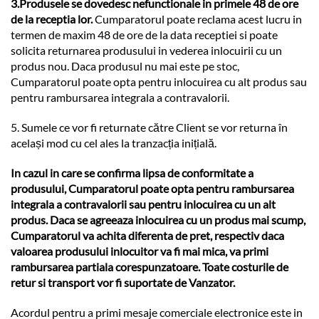
3.Produsele se dovedesc nefunctionale in primele 48 de ore
de la receptia lor.
Cumparatorul poate reclama acest lucru in
termen de maxim 48 de ore de la data receptiei si poate
solicita returnarea produsului in vederea inlocuirii cu un
produs nou. Daca produsul nu mai este pe stoc,
Cumparatorul poate opta pentru inlocuirea cu alt produs sau
pentru rambursarea integrala a contravalorii.
5. Sumele ce vor fi returnate către Client se vor returna în
același mod cu cel ales la tranzacția inițială.
In cazul in care se confirma lipsa de conformitate a
produsului, Cumparatorul poate opta pentru rambursarea
integrala a contravalorii sau pentru inlocuirea cu un alt
produs. Daca se agreeaza inlocuirea cu un produs mai scump,
Cumparatorul va achita diferenta de pret, respectiv daca
valoarea produsului inlocuitor va fi mai mica, va primi
rambursarea partiala corespunzatoare. Toate costurile de
retur si transport vor fi suportate de Vanzator.
Acordul pentru a primi mesaje comerciale electronice este in