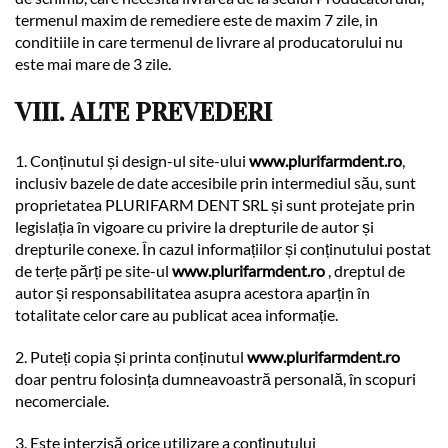
termenul maxim de remediere este de maxim 7 zile, in
conditiile in care termenul de livrare al producatorului nu
este mai mare de 3 zile.
VIII. ALTE PREVEDERI
1. Conținutul și design-ul site-ului
www.plurifarmdent.ro
,
inclusiv bazele de date accesibile prin intermediul său, sunt
proprietatea PLURIFARM DENT SRL și sunt protejate prin
legislația în vigoare cu privire la drepturile de autor și
drepturile conexe. În cazul informațiilor și conținutului postat
de terțe părți pe site-ul
www.plurifarmdent.ro
, dreptul de
autor și responsabilitatea asupra acestora aparțin în
totalitate celor care au publicat acea informație.
2. Puteți copia și printa conținutul
www.plurifarmdent.ro
doar pentru folosința dumneavoastră personală, în scopuri
necomerciale.
3. Este interzisă orice utilizare a conținutului