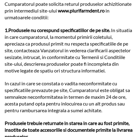
Cumparatorul poate solicita returul produselor achizitionate
prin intermediul site-ului
www.plurifarmdent.ro
in
urmatoarele conditii:
1.Produsele nu corespund specificatiilor de pe site.
In situatia
in care cumparatorul, la momentul primirii coletului,
apreciaza ca produsul primit nu respecta specificatiile de pe
site, contacteaza Vanzatorul in vederea clarificarii aspectelor
sesizate, intrucat, in conformitate cu Termenii si Conditiile
site-ului, descrierea produselor poate fi incompleta din
motive legate de spatiu ori structura informatiei.
In cazul in care se constata o vadita neconformitate cu
specificatiile prevazute pe site, Cumparatorul este obligat sa
semnaleze neconformitatea in termen de maxim 24 de ore,
acesta putand opta pentru inlocuirea cu un alt produs sau
pentru rambursarea integrala a sumei achitate.
Produsele trebuie returnate in starea in care au fost primite,
insotite de toate accesoriile si documentele primite la livrarea
produselor.