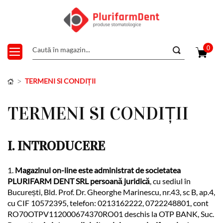
0
TERMENI SI CONDIȚII
TERMENI SI CONDIȚII
I. INTRODUCERE
1.
Magazinul on-line este administrat de societatea
PLURIFARM DENT SRL persoană juridică
, cu sediul în
București, Bld. Prof. Dr. Gheorghe Marinescu, nr.43, sc B, ap.4,
cu CIF 10572395, telefon: 0213162222, 0722248801, cont
RO70OTPV112000674370RO01 deschis la OTP BANK, Suc.