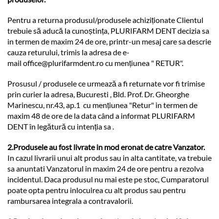
Pentru a returna produsul/produsele achiziționate Clientul
trebuie să aducă la cunoștința, PLURIFARM DENT decizia sa
in termen de maxim 24 de ore, printr-un mesaj care sa descrie
cauza returului, trimis la adresa de e-
mail
office@plurifarmdent.ro
cu mențiunea " RETUR".
Prosusul / produsele ce urmează a fi returnate vor fi trimise
prin curier la adresa, Bucuresti , Bld. Prof. Dr. Gheorghe
Marinescu, nr.43, ap.1 cu mențiunea "Retur" in termen de
maxim 48 de ore de la data când a informat PLURIFARM
DENT în legătură cu intenția sa .
2.Produsele au fost livrate in mod eronat de catre Vanzator.
In cazul livrarii unui alt produs sau in alta cantitate, va trebuie
sa anuntati Vanzatorul in maxim 24 de ore pentru a rezolva
incidentul. Daca produsul nu mai este pe stoc, Cumparatorul
poate opta pentru inlocuirea cu alt produs sau pentru
rambursarea integrala a contravalorii.