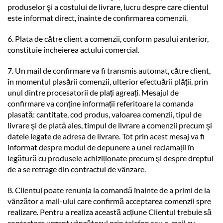
produselor şi a costului de livrare, lucru despre care clientul
este informat direct, înainte de confirmarea comenzii.
6. Plata de către client a comenzii, conform pasului anterior,
constituie încheierea actului comercial.
7. Un mail de confirmare va fi transmis automat, către client,
în momentul plasării comenzii, ulterior efectuării plății, prin
unul dintre procesatorii de plați agreați. Mesajul de
confirmare va conține informații referitoare la comanda
plasată: cantitate, cod produs, valoarea comenzii, tipul de
livrare şi de plată ales, timpul de livrare a comenzii precum şi
datele legate de adresa de livrare. Tot prin acest mesaj va fi
informat despre modul de depunere a unei reclamații în
legătură cu produsele achiziționate precum şi despre dreptul
de a se retrage din contractul de vânzare.
8. Clientul poate renunța la comandă înainte de a primi de la
vânzător a mail-ului care confirmă acceptarea comenzii spre
realizare. Pentru a realiza această acțiune Clientul trebuie să
contacteze urgent vânzătorul prin telefon sau e-mail cu