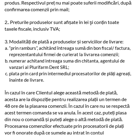
produs. Respectivul preț nu mai poate suferii modificări, după
confirmarea comenzii prin mail;
2.. Preturile produselor sunt afișate în lei şi conțin toate
taxele fiscale, inclusiv TVA;
3. Modalități de plată a produselor și serviciilor de livrare:
“prin ramburs”, achitând întreaga sumă din bon fiscal/ factura,
reprezentantului firmei de curierat la livrarea comenzii;
numerar achitand intreaga suma din chitanta, agentului de
vanzari al Plurifarm Dent SRL;
plata prin card prin intermediul procesatorilor de plăți agreați,
înainte de livrare.
În cazul în care Clientul alege această metodă de plată,
acesta are la dispoziție pentru realizarea plații un termen de
48 ore de la plasarea comenzii. În cazul în care nu se respectă
acest termen comanda se va anula. În acest caz, puteți plasa
din nou o comandă și puteți alege o altă metodă de plată.
Procesarea comenzilor efectuate prin procesatorii de plați
vor fi onorate după ce sumele au intrat în contul