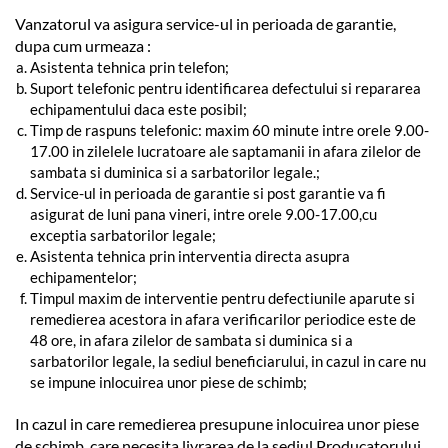
Vanzatorul va asigura service-ul in perioada de garantie,
dupa cum urmeaza :
Asistenta tehnica prin telefon;
Suport telefonic pentru identificarea defectului si repararea
echipamentului daca este posibil;
Timp de raspuns telefonic: maxim 60 minute intre orele 9.00-
17.00 in zilelele lucratoare ale saptamanii in afara zilelor de
sambata si duminica si a sarbatorilor legale.;
Service-ul in perioada de garantie si post garantie va fi
asigurat de luni pana vineri, intre orele 9.00-17.00,cu
exceptia sarbatorilor legale;
Asistenta tehnica prin interventia directa asupra
echipamentelor;
Timpul maxim de interventie pentru defectiunile aparute si
remedierea acestora in afara verificarilor periodice este de
48 ore, in afara zilelor de sambata si duminica si a
sarbatorilor legale, la sediul beneficiarului, in cazul in care nu
se impune inlocuirea unor piese de schimb;
In cazul in care remedierea presupune inlocuirea unor piese
de schimb, care necesita livrarea de la sediul Producatorului,