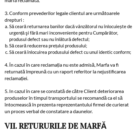
marfa reclamată.
3. Conform prevederilor legale clientul are următoarele
drepturi :
Să ceară returnarea banilor dacă vânzătorul nu înlocuiește de
urgență şi fără mari inconveniente pentru Cumpărător,
produsul defect sau nu înlătură defectul;
Să ceară reducerea prețului produsului;
Să ceară înlocuirea produsului defect cu unul identic conform;
4. În cazul în care reclamația nu este admisă, Marfa va fi
returnată împreună cu un raport referitor la nejustificarea
reclamației.
5. In cazul în care se constată de către Client deteriorarea
produselor în timpul transportului se recomandă ca el să
întocmească în prezenta reprezentantului firmei de curierat
un proces verbal de constatare a daunelor.
VII. RETURURILE DE MARFĂ