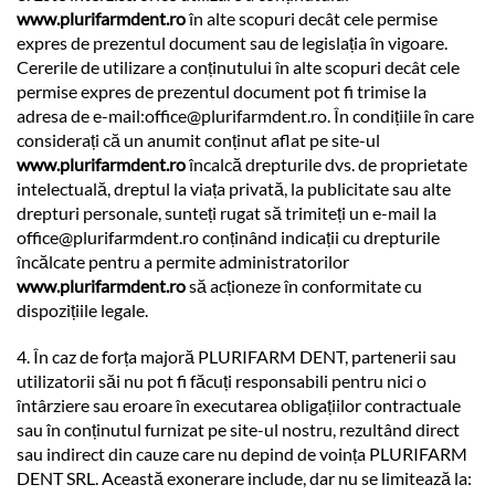
www.plurifarmdent.ro
în alte scopuri decât cele permise
expres de prezentul document sau de legislația în vigoare.
Cererile de utilizare a conținutului în alte scopuri decât cele
permise expres de prezentul document pot fi trimise la
adresa de e-mail:
office@plurifarmdent.ro
. În condițiile în care
considerați că un anumit conținut aflat pe site-ul
www.plurifarmdent.ro
încalcă drepturile dvs. de proprietate
intelectuală, dreptul la viața privată, la publicitate sau alte
drepturi personale, sunteți rugat să trimiteți un e-mail la
office@plurifarmdent.ro
conținând indicații cu drepturile
încălcate pentru a permite administratorilor
www.plurifarmdent.ro
să acționeze în conformitate cu
dispozițiile legale.
4. În caz de forța majoră PLURIFARM DENT, partenerii sau
utilizatorii săi nu pot fi făcuți responsabili pentru nici o
întârziere sau eroare în executarea obligațiilor contractuale
sau în conținutul furnizat pe site-ul nostru, rezultând direct
sau indirect din cauze care nu depind de voința PLURIFARM
DENT SRL. Această exonerare include, dar nu se limitează la: