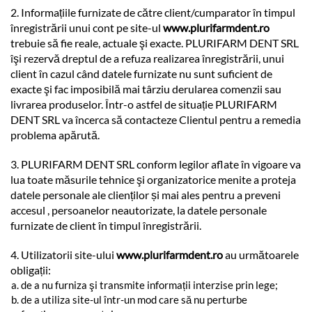
2. Informațiile furnizate de către client/cumparator în timpul
înregistrării unui cont pe site-ul
www.plurifarmdent.ro
trebuie să fie reale, actuale şi exacte. PLURIFARM DENT SRL
îşi rezervă dreptul de a refuza realizarea înregistrării, unui
client în cazul când datele furnizate nu sunt suficient de
exacte şi fac imposibilă mai târziu derularea comenzii sau
livrarea produselor. Într-o astfel de situație PLURIFARM
DENT SRL va încerca să contacteze Clientul pentru a remedia
problema apărută.
3. PLURIFARM DENT SRL conform legilor aflate în vigoare va
lua toate măsurile tehnice şi organizatorice menite a proteja
datele personale ale clienților și mai ales pentru a preveni
accesul , persoanelor neautorizate, la datele personale
furnizate de client în timpul înregistrării.
4. Utilizatorii site-ului
www.plurifarmdent.ro
au următoarele
obligații:
de a nu furniza şi transmite informații interzise prin lege;
de a utiliza site-ul într-un mod care să nu perturbe