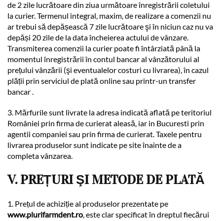
de 2 zile lucrătoare din ziua următoare înregistrării coletului
la curier. Termenul integral, maxim, de realizare a comenzii nu
ar trebui să depășească 7 zile lucrătoare şi în niciun caz nu va
depăși 20 zile de la data încheierea actului de vânzare.
Transmiterea comenzii la curier poate fi întârziată până la
momentul înregistrării în contul bancar al vânzătorului al
prețului vânzării (şi eventualelor costuri cu livrarea), în cazul
plății prin serviciul de plată online sau printr-un transfer
bancar .
3. Mărfurile sunt livrate la adresa indicată aflată pe teritoriul
României prin firma de curierat aleasă, iar in Bucuresti prin
agentii companiei sau prin firma de curierat. Taxele pentru
livrarea produselor sunt indicate pe site înainte de a
completa vânzarea.
V. PREȚURI ŞI METODE DE PLATĂ
1. Prețul de achiziție al produselor prezentate pe
www.plurifarmdent.ro
, este clar specificat în dreptul fiecărui