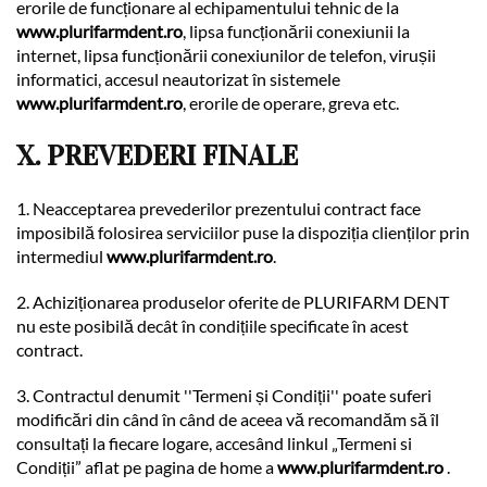
erorile de funcționare al echipamentului tehnic de la
www.plurifarmdent.ro
, lipsa funcționării conexiunii la
internet, lipsa funcționării conexiunilor de telefon, virușii
informatici, accesul neautorizat în sistemele
www.plurifarmdent.ro
, erorile de operare, greva etc.
X. PREVEDERI FINALE
1. Neacceptarea prevederilor prezentului contract face
imposibilă folosirea serviciilor puse la dispoziția clienților prin
intermediul
www.plurifarmdent.ro
.
2. Achiziționarea produselor oferite de PLURIFARM DENT
nu este posibilă decât în condițiile specificate în acest
contract.
3. Contractul denumit ''Termeni și Condiții'' poate suferi
modificări din când în când de aceea vă recomandăm să îl
consultați la fiecare logare, accesând linkul „Termeni si
Condiții” aflat pe pagina de home a
www.plurifarmdent.ro
.