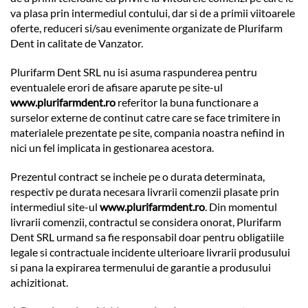
va plasa prin intermediul contului, dar si de a primii viitoarele
oferte, reduceri si/sau evenimente organizate de Plurifarm
Dent in calitate de Vanzator.
Plurifarm Dent SRL nu isi asuma raspunderea pentru
eventualele erori de afisare aparute pe site-ul
www.plurifarmdent.ro
referitor la buna functionare a
surselor externe de continut catre care se face trimitere in
materialele prezentate pe site, compania noastra nefiind in
nici un fel implicata in gestionarea acestora.
Prezentul contract se incheie pe o durata determinata,
respectiv pe durata necesara livrarii comenzii plasate prin
intermediul site-ul
www.plurifarmdent.ro
. Din momentul
livrarii comenzii, contractul se considera onorat, Plurifarm
Dent SRL urmand sa fie responsabil doar pentru obligatiile
legale si contractuale incidente ulterioare livrarii produsului
si pana la expirarea termenului de garantie a produsului
achizitionat.