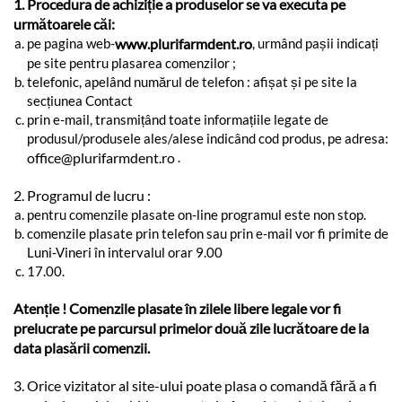
1. Procedura de achiziție a produselor se va executa pe
următoarele căi:
pe pagina web-
www.plurifarmdent.ro
, urmând pașii indicați
pe site pentru plasarea comenzilor ;
telefonic, apelând numărul de telefon : afișat și pe site la
secțiunea Contact
prin e-mail, transmițând toate informațiile legate de
produsul/produsele ales/alese indicând cod produs, pe adresa:
office@plurifarmdent.ro
.
2. Programul de lucru :
pentru comenzile plasate on-line programul este non stop.
comenzile plasate prin telefon sau prin e-mail vor fi primite de
Luni-Vineri în intervalul orar 9.00
17.00.
Atenție ! Comenzile plasate în zilele libere legale vor fi
prelucrate pe parcursul primelor două zile lucrătoare de la
data plasării comenzii.
3. Orice vizitator al site-ului poate plasa o comandă fără a fi