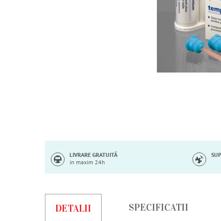
Skip
to
the
beginning
of
LIVRARE GRATUITĂ
SUP
in maxim 24h
the
images
gallery
SPECIFICATII
DETALII