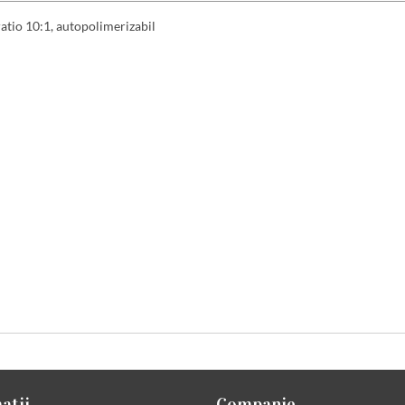
ratio 10:1, autopolimerizabil
atii
Companie