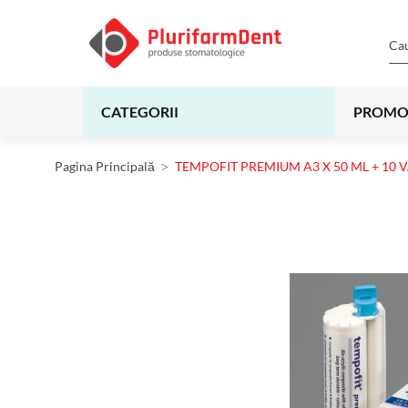
CATEGORII
PROMO
Pagina Principală
TEMPOFIT PREMIUM A3 X 50 ML + 10 
Skip
to
the
end
of
the
images
gallery