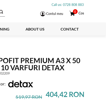
Call us: 0728 808 883
0
Cos
Contul meu
INING
ABOUT US
CONTACT
OFIT PREMIUM A3 X 50
 10 VARFURI DETAX
02209
or:
404,42 RON
519,97 RON