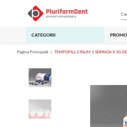
CATEGORII
PROMO
Pagina Principală
TEMPOFILL 2 INLAY 1 SERINGA X 3G D
Skip
to
the
end
of
the
images
gallery