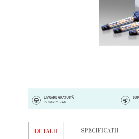
Skip
to
the
beginning
of
LIVRARE GRATUITĂ
SUP
in maxim 24h
the
images
gallery
SPECIFICATII
DETALII