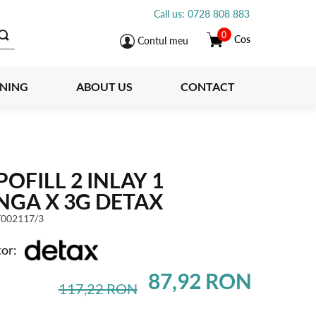
Call us: 0728 808 883
0
Cos
Contul meu
INING
ABOUT US
CONTACT
OFILL 2 INLAY 1
NGA X 3G DETAX
002117/3
or:
87,92 RON
117,22 RON