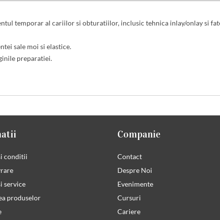
l temporar al cariilor si obturatiilor, inclusic tehnica inlay/onlay si fat
tei sale moi si elastice.
inile preparatiei.
atii
Companie
i conditii
Contact
vrare
Despre Noi
i service
Evenimente
ea produselor
Cursuri
e
Cariere