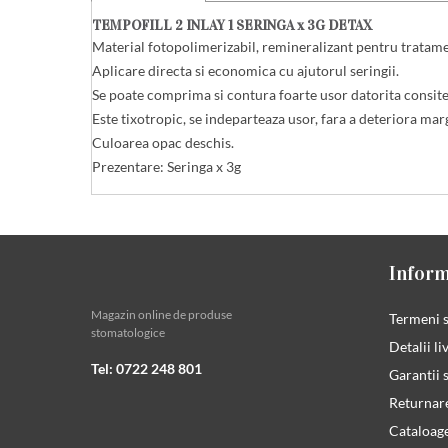
TEMPOFILL 2 INLAY 1 SERINGA x 3G DETAX
Material fotopolimerizabil, remineralizant pentru tratamentu
Aplicare directa si economica cu ajutorul seringii.
Se poate comprima si contura foarte usor datorita consiten
Este tixotropic, se indeparteaza usor, fara a deteriora marg
Culoarea opac deschis.
Prezentare: Seringa x 3g
Inform
Magazin online de produse
Termeni s
stomatologice
Detalii li
Tel: 0722 248 801
Garantii s
Returnar
Cataloag