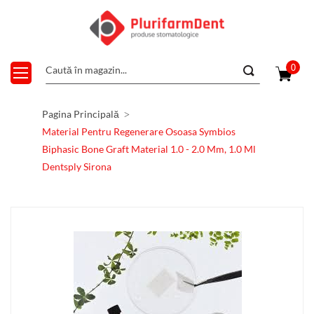
0
Pagina Principală
Material Pentru Regenerare Osoasa Symbios
Biphasic Bone Graft Material 1.0 - 2.0 Mm, 1.0 Ml
Dentsply Sirona
Skip
to
the
end
of
the
images
gallery