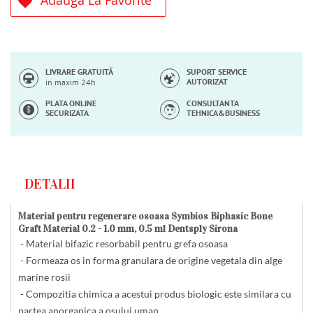
Adauga La Favorite
LIVRARE GRATUITĂ
SUPORT SERVICE
AUTORIZAT
in maxim 24h
PLATA ONLINE
CONSULTANTA
SECURIZATA
TEHNICA&BUSINESS
DETALII
Material pentru regenerare osoasa Symbios Biphasic Bone
Graft Material 0.2 - 1.0 mm, 0.5 ml Dentsply Sirona
- Material bifazic resorbabil pentru grefa osoasa
- Formeaza os in forma granulara de origine vegetala din alge
marine rosii
- Compozitia chimica a acestui produs biologic este similara cu
partea anorganica a osului uman