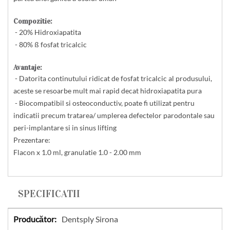
Compozitie:
- 20% Hidroxiapatita
- 80% ß fosfat tricalcic
Avantaje:
- Datorita continutului ridicat de fosfat tricalcic al produsului,
aceste se resoarbe mult mai rapid decat hidroxiapatita pura
- Biocompatibil si osteoconductiv, poate fi utilizat pentru
indicatii precum tratarea/ umplerea defectelor parodontale sau
peri-implantare si in sinus lifting
Prezentare:
Flacon x 1.0 ml, granulatie 1.0 - 2.00 mm
SPECIFICATII
Specificatii
Dentsply Sirona