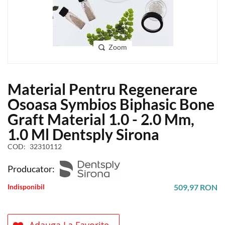
Zoom
Skip
Material Pentru Regenerare
to
the
Osoasa Symbios Biphasic Bone
beginning
Graft Material 1.0 - 2.0 Mm,
of
the
1.0 Ml Dentsply Sirona
images
COD
32310112
gallery
Producator:
Indisponibil
509,97 RON