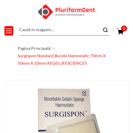
0
Pagina Principală
Surgispon Standard Burete Hemostatic 70mm X
50mm X 10mm AEGIS LIFESCIENCES
Skip
to
the
end
of
the
images
gallery