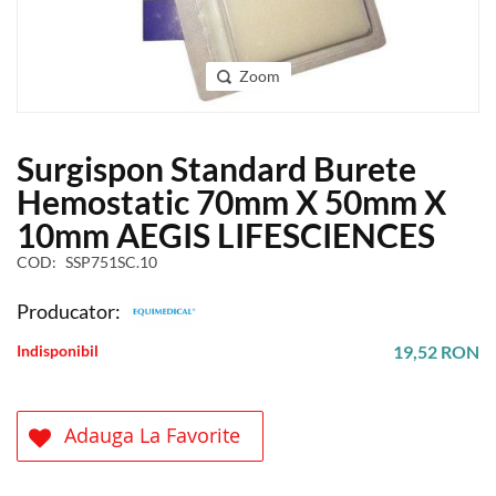
Zoom
Skip
Surgispon Standard Burete
to
the
Hemostatic 70mm X 50mm X
beginning
10mm AEGIS LIFESCIENCES
of
the
COD
SSP751SC.10
images
gallery
Producator:
Indisponibil
19,52 RON
Adauga La Favorite