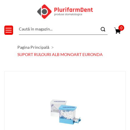
0
Pagina Principală
SUPORT RULOURI ALB MONOART EURONDA
Skip
to
the
end
of
the
images
gallery