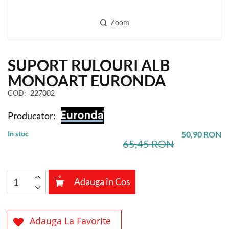
Zoom
Skip
SUPORT RULOURI ALB
to
the
MONOART EURONDA
beginning
COD
227002
of
the
Producator:
images
gallery
In stoc
50,90 RON
65,45 RON
Adauga în Cos
Adauga La Favorite