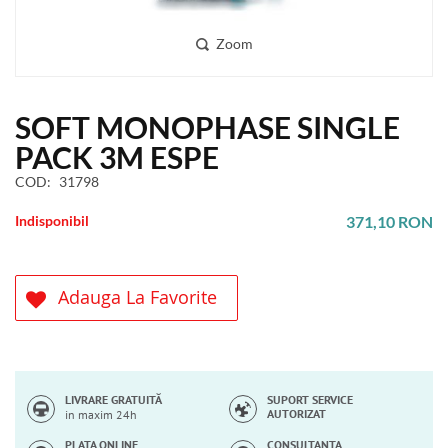
Zoom
Skip
SOFT MONOPHASE SINGLE
to
the
PACK 3M ESPE
beginning
COD
31798
of
the
Indisponibil
371,10 RON
images
gallery
Adauga La Favorite
LIVRARE GRATUITĂ
SUPORT SERVICE
AUTORIZAT
in maxim 24h
PLATA ONLINE
CONSULTANTA