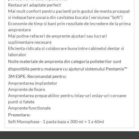
Restaurari adaptate perfect
Mai mult confort pentru pacienti prin gustul de menta proaspat
si indepartare usoara din cavitatea bucala ( versiunea “Soft”)
Economie de timp si bani prin rezultate de incredere de la prima
amprentare
Mai putine refaceri de amprente ajustari sau lucrari
suplimentare necesare
Eficienta ridicata si colaborare buna intre cabinetul dentar si
laborator
Noile materiale de amprenta din categoria polieterilor sunt
disponibile pentru malaxare cu ajutorul sistemului Pentamix™
3M ESPE. Recomandat pentru:
Amprentarea implantelor
Amprente de fixare
Amprentarea preparatiilor pentru inlay-uri onlay-uri coroane
punti si fatete
Amprente functionale
Prezentare:
Soft Monophase - 1 pasta baza x 300 ml + 1 x 60ml