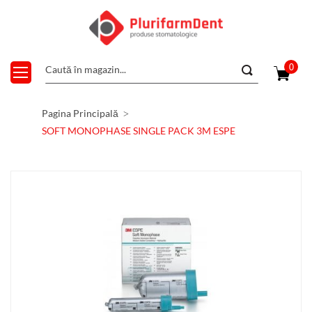
0
Pagina Principală
SOFT MONOPHASE SINGLE PACK 3M ESPE
Skip
to
the
end
of
the
images
gallery