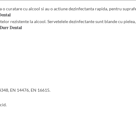
 o curatare cu alcool si au o actiune dezinfectanta rapida, pentru suprafe
Dental
lor rezistente la alcool. Servetelele dezinfectante sunt blande cu pielea, 
 Durr Dental
14348, EN 14476, EN 16615.
cid.