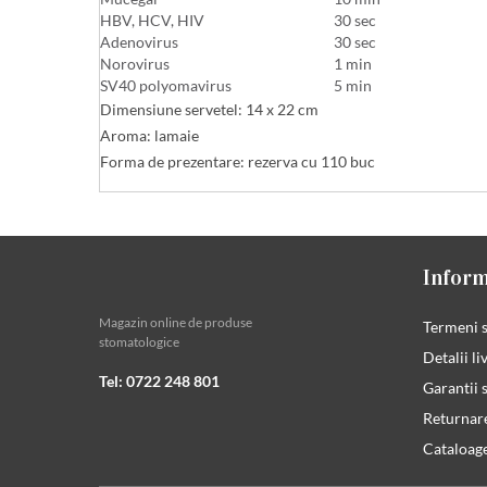
HBV, HCV, HIV
30 sec
Adenovirus
30 sec
Norovirus
1 min
SV40 polyomavirus
5 min
Dimensiune servetel: 14 x 22 cm
Aroma: lamaie
Forma de prezentare: rezerva cu 110 buc
Inform
Magazin online de produse
Termeni s
stomatologice
Detalii li
Tel: 0722 248 801
Garantii s
Returnar
Cataloag