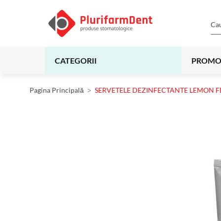
CATEGORII
PROMO
Pagina Principală
SERVETELE DEZINFECTANTE LEMON FD
Skip
to
the
end
of
the
images
gallery