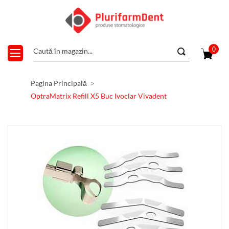
0
Pagina Principală
OptraMatrix Refill X5 Buc Ivoclar Vivadent
Skip
to
the
end
of
the
images
gallery