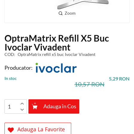
Zoom
Skip
OptraMatrix Refill X5 Buc
to
the
Ivoclar Vivadent
beginning
COD
OptraMatrix refill x5 buc Ivoclar Vivadent
of
the
Producator:
images
gallery
In stoc
5,29 RON
10,57 RON
Adauga în Cos
Adauga La Favorite