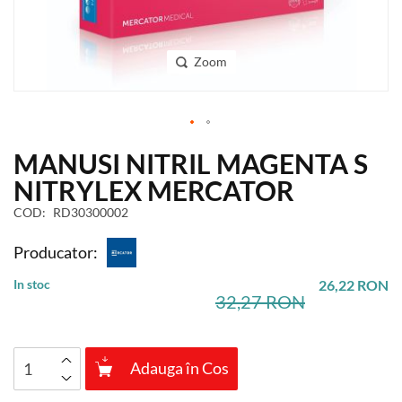
Zoom
Skip
MANUSI NITRIL MAGENTA S
to
the
NITRYLEX MERCATOR
beginning
COD
RD30300002
of
the
Producator:
images
gallery
In stoc
26,22 RON
32,27 RON
Adauga în Cos