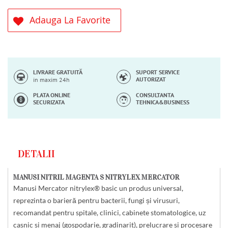
Adauga La Favorite
LIVRARE GRATUITĂ
SUPORT SERVICE
AUTORIZAT
in maxim 24h
PLATA ONLINE
CONSULTANTA
SECURIZATA
TEHNICA&BUSINESS
DETALII
MANUSI NITRIL MAGENTA S NITRYLEX MERCATOR
Manusi Mercator nitrylex® basic un produs universal,
reprezinta o barieră pentru bacterii, fungi și virusuri,
recomandat pentru spitale, clinici, cabinete stomatologice, uz
casnic si menaj (gospodarie, gradinarit), prelucrare si procesare