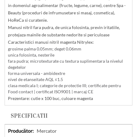
in domeniul agroalimentar (fructe, legume, carne), centre Spa -
Beauty (proceduri de infrumusetare si masaj, cosmetica),
HoReCa si curatenie.
Manusi nitril fara pudra, de unica folosinta, previn iritatiile,
protejaza mainile de substante nedorite si periculoase
Caracteristici
manusi nitril magenta Nitrylex
:
grosime palma 0.05mm; deget 0.06mm
unica folosinta, nesterile
fara pudra; microtexturate cu textura suplimentara la nivelul
degetelor
forma universala - ambidextre
nivel de etanseitate AQL ≤1.5
clasa medicala I; categorie de protectie III; certificate pentru
Food contact | certificat ISO9001 | marcaj CE
Prezentare: cutie x 100 buc, culoare magenta
SPECIFICATII
Specificatii
Mercator