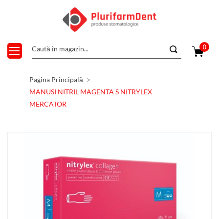
0
Pagina Principală
MANUSI NITRIL MAGENTA S NITRYLEX
MERCATOR
Skip
to
the
end
of
the
images
gallery