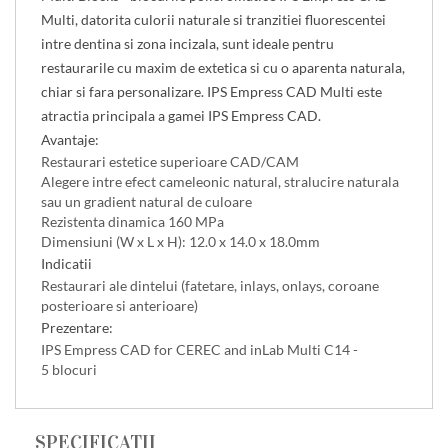
Multi, datorita culorii naturale si tranzitiei fluorescentei
intre dentina si zona incizala, sunt ideale pentru
restaurarile cu maxim de extetica si cu o aparenta naturala,
chiar si fara personalizare. IPS Empress CAD Multi este
atractia principala a gamei IPS Empress CAD.
Avantaje:
Restaurari estetice superioare CAD/CAM
Alegere intre efect cameleonic natural, stralucire naturala
sau un gradient natural de culoare
Rezistenta dinamica 160 MPa
Dimensiuni (W x L x H): 12.0 x 14.0 x 18.0mm
Indicatii
Restaurari ale dintelui (fatetare, inlays, onlays, coroane
posterioare si anterioare)
Prezentare:
IPS Empress CAD for CEREC and inLab Multi C14 -
5 blocuri
SPECIFICATII