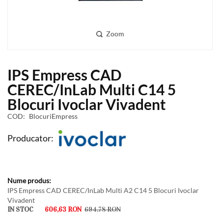
Zoom
Skip
IPS Empress CAD
to
the
CEREC/InLab Multi C14 5
beginning
Blocuri Ivoclar Vivadent
of
the
COD
BlocuriEmpress
images
gallery
Producator:
Produse
produs
grupate
IPS Empress CAD CEREC/InLab Multi A2 C14 5 Blocuri Ivoclar
Vivadent
IN STOC
606,63 RON
694,78 RON