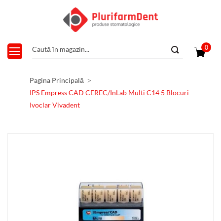
0
Pagina Principală
IPS Empress CAD CEREC/InLab Multi C14 5 Blocuri
Ivoclar Vivadent
Skip
to
the
end
of
the
images
gallery