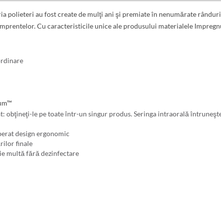
polieteri au fost create de mulţi ani şi premiate în nenumărate rânduri 
amprentelor. Cu caracteristicile unice ale produsului materialele Impregn
ordinare
gum™
obţineţi-le pe toate într-un singur produs. Seringa intraorală întruneşte t
iberat design ergonomic
ilor finale
ie multă fără dezinfectare