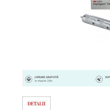
Skip
to
the
beginning
of
LIVRARE GRATUITĂ
SUP
in maxim 24h
the
images
gallery
DETALII