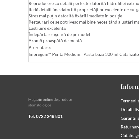
Reproducere cu detalii perfecte datorită hidrofiliei extra
Redă detalii fine datorită proprietăţilor excelente de curg
Stres mai puţin datorită fixării imediate în poziţie
Restaurări ce se potrivesc mai bine necesitând ajustări ma
Lustruire excelentă
Îndepărtare uşoară de pe model
Aromă proaspătă de mentă
Prezentare:
Impregum™ Penta Medium: Pastă bază 300 ml Catalizato
Inform
Magazin online de produse
Termeni s
stomatologice
Detalii li
Tel: 0722 248 801
Garantii s
Returnar
Cataloag