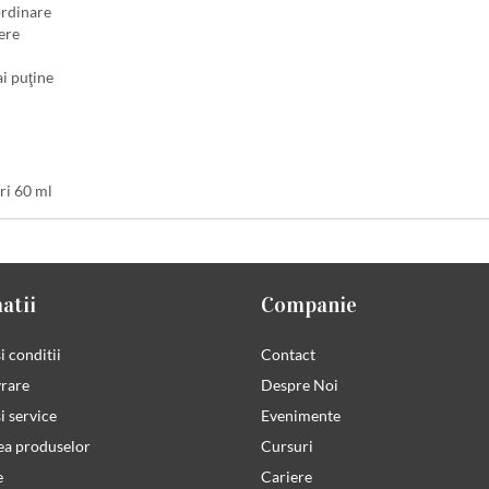
ordinare
ere
i puţine
ri 60 ml
atii
Companie
i conditii
Contact
vrare
Despre Noi
i service
Evenimente
ea produselor
Cursuri
e
Cariere