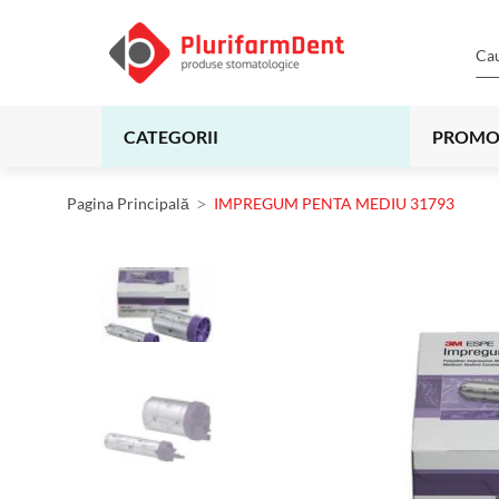
CATEGORII
PROMO
Pagina Principală
IMPREGUM PENTA MEDIU 31793
Skip
to
the
end
of
the
images
gallery