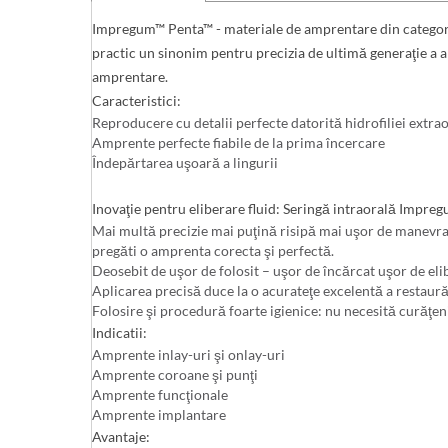
Impregum™ Penta™ - materiale de amprentare din categoria 
practic un sinonim pentru precizia de ultimă generaţie a 
amprentare.
Caracteristici:
Reproducere cu detalii perfecte datorită hidrofiliei extra
Amprente perfecte fiabile de la prima încercare
Îndepărtarea uşoară a lingurii
Inovaţie pentru eliberare fluid: Seringă intraorală Impre
Mai multă precizie mai puţină risipă mai uşor de manevrat: 
pregăti o amprenta corecta şi perfectă.
Deosebit de uşor de folosit – uşor de încărcat uşor de el
Aplicarea precisă duce la o acurateţe excelentă a restaurăr
Folosire şi procedură foarte igienice: nu necesită curăţen
Indicatii:
Amprente inlay-uri şi onlay-uri
Amprente coroane şi punţi
Amprente funcţionale
Amprente implantare
Avantaje: