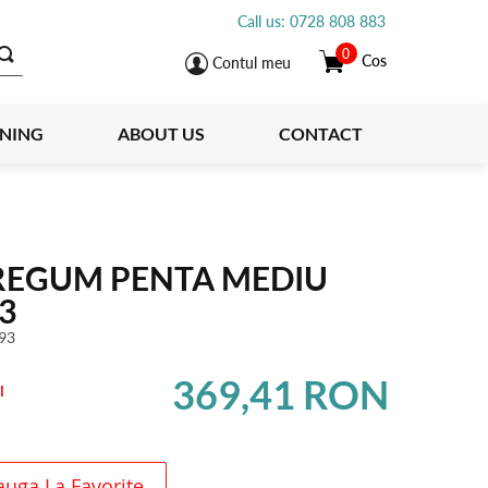
Call us: 0728 808 883
0
Cos
Contul meu
INING
ABOUT US
CONTACT
REGUM PENTA MEDIU
3
93
369,41 RON
l
uga La Favorite