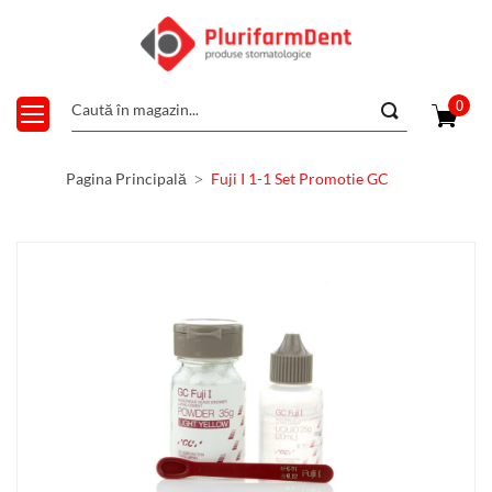
0
Pagina Principală
Fuji I 1-1 Set Promotie GC
Skip
to
the
end
of
the
images
gallery