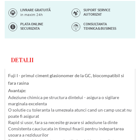
LIVRARE GRATUITĂ
SUPORT SERVICE
AUTORIZAT
in maxim 24h
PLATA ONLINE
CONSULTANTA
SECURIZATA
TEHNICA&BUSINESS
DETALII
Fuji I - primul ciment glasionomer de la GC, biocompatibil si
fara rasina
Avantaje:
Adeziune chimica pe structura dintelui - asigura o sigilare
marginala excelenta
O solutie cu toleranta la umezeala atunci cand un camp uscat nu
poate fi asigurat
Rapid si usor, fara sa necesite gravare si adeziune la dinte
Consistenta cauciucata in timpul fixarii pentru indepartarea
usoara a reziduurilor