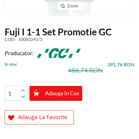
Zoom
Skip
Fuji I 1-1 Set Promotie GC
to
the
COD
10003241/3
beginning
of
Producator:
the
images
In stoc
391,76 RON
gallery
486,74 RON
Adauga în Cos
Adauga La Favorite