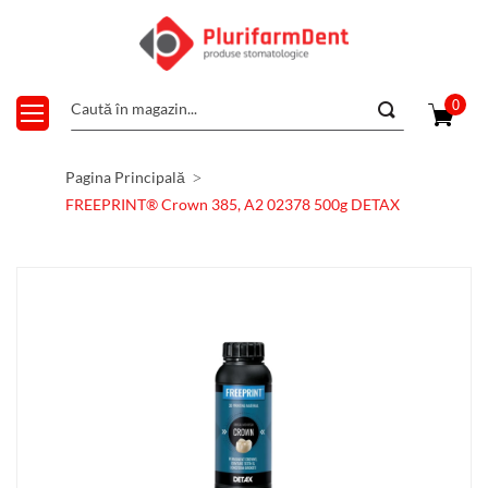
0
Pagina Principală
FREEPRINT® Crown 385, A2 02378 500g DETAX
Skip
to
the
end
of
the
images
gallery