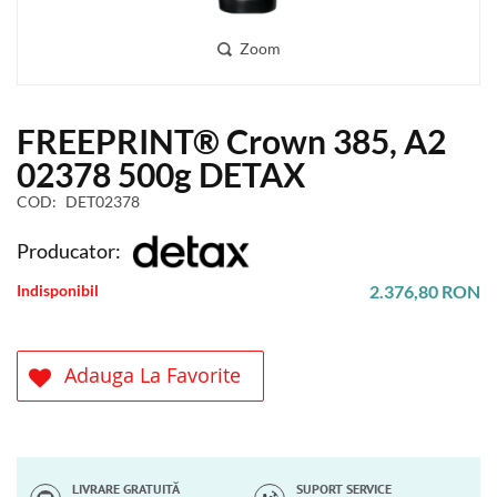
Zoom
Skip
FREEPRINT® Crown 385, A2
to
the
02378 500g DETAX
beginning
COD
DET02378
of
the
Producator:
images
gallery
Indisponibil
2.376,80 RON
Adauga La Favorite
LIVRARE GRATUITĂ
SUPORT SERVICE