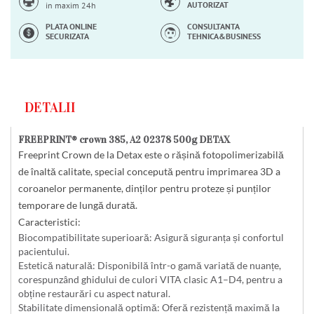
AUTORIZAT
in maxim 24h
PLATA ONLINE
CONSULTANTA
SECURIZATA
TEHNICA&BUSINESS
DETALII
FREEPRINT® crown 385, A2 02378 500g DETAX
Freeprint Crown
de la Detax este o rășină fotopolimerizabilă
de înaltă calitate, special concepută pentru imprimarea 3D a
coroanelor permanente, dinților pentru proteze și punților
temporare de lungă durată.
Caracteristici:
Biocompatibilitate superioară
: Asigură siguranța și confortul
pacientului.
Estetică naturală
: Disponibilă într-o gamă variată de nuanțe,
corespunzând ghidului de culori VITA clasic A1–D4, pentru a
obține restaurări cu aspect natural.
Stabilitate dimensională optimă
: Oferă rezistență maximă la