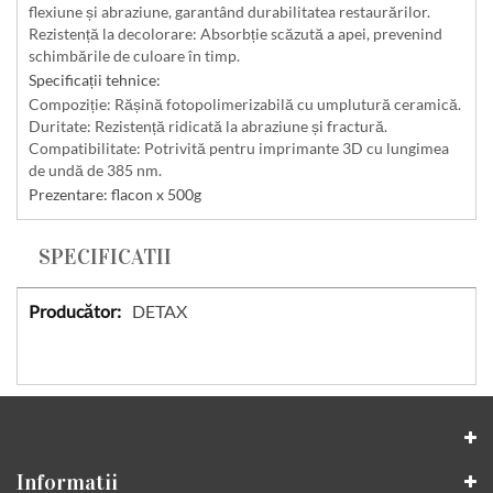
flexiune și abraziune, garantând durabilitatea restaurărilor.
Rezistență la decolorare
: Absorbție scăzută a apei, prevenind
schimbările de culoare în timp.
Specificații tehnice:
Compoziție
: Rășină fotopolimerizabilă cu umplutură ceramică.
Duritate
: Rezistență ridicată la abraziune și fractură.
Compatibilitate
: Potrivită pentru imprimante 3D cu lungimea
de undă de 385 nm.
Prezentare: flacon x 500g
SPECIFICATII
Specificatii
DETAX
Informatii