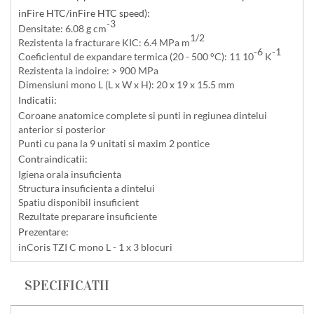
inFire HTC/inFire HTC speed):
-3
Densitate: 6.08 g cm
1/2
Rezistenta la fracturare KIC: 6.4 MPa m
-6
-1
Coeficientul de expandare termica (20 - 500 °C): 11 10
K
Rezistenta la indoire: > 900 MPa
Dimensiuni mono L (L x W x H): 20 x 19 x 15.5 mm
Indicatii:
Coroane anatomice complete si punti in regiunea dintelui
anterior si posterior
Punti cu pana la 9 unitati si maxim 2 pontice
Contraindicatii:
Igiena orala insuficienta
Structura insuficienta a dintelui
Spatiu disponibil insuficient
Rezultate preparare insuficiente
Prezentare:
inCoris TZI C mono L - 1 x 3 blocuri
SPECIFICATII