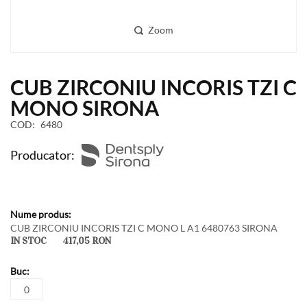
Zoom
Skip
CUB ZIRCONIU INCORIS TZI C
to
the
MONO SIRONA
beginning
COD
6480
of
the
Producator:
images
gallery
Produse
produs
grupate
CUB ZIRCONIU INCORIS TZI C MONO L A1 6480763 SIRONA
IN STOC
417,05 RON