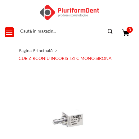
0
Pagina Principală
CUB ZIRCONIU INCORIS TZI C MONO SIRONA
Skip
to
the
end
of
the
images
gallery