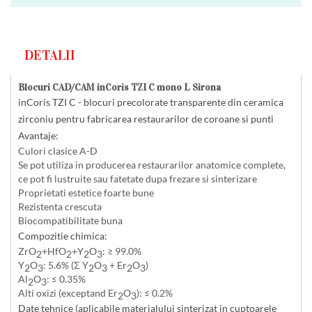
DETALII
Blocuri CAD/CAM inCoris TZI C mono L Sirona
inCoris TZI C - blocuri precolorate transparente din ceramica
zirconiu pentru fabricarea restaurarilor de coroane si punti
Avantaje:
Culori clasice A-D
Se pot utiliza in producerea restaurarilor anatomice complete,
ce pot fi lustruite sau fatetate dupa frezare si sinterizare
Proprietati estetice foarte bune
Rezistenta crescuta
Biocompatibilitate buna
Compozitie chimica:
ZrO
+HfO
+Y
O
: ≥ 99.0%
2
2
2
3
Y
O
: 5.6% (Σ Y
O
+ Er
O
)
2
3
2
3
2
3
Al
O
: ≤ 0.35%
2
3
Alti oxizi (exceptand Er
O
): ≤ 0.2%
2
3
Date tehnice (aplicabile materialului sinterizat in cuptoarele